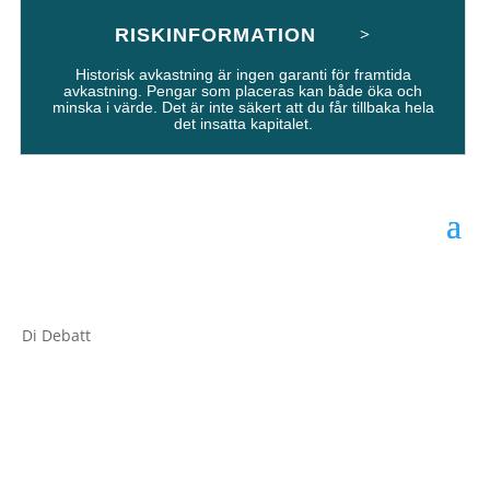
RISKINFORMATION
Historisk avkastning är ingen garanti för framtida
avkastning. Pengar som placeras kan både öka och
minska i värde. Det är inte säkert att du får tillbaka hela
det insatta kapitalet.
Di Debatt