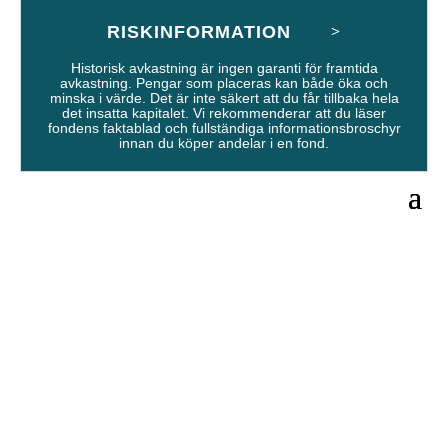
RISKINFORMATION
Historisk avkastning är ingen garanti för framtida
avkastning. Pengar som placeras kan både öka och
minska i värde. Det är inte säkert att du får tillbaka hela
det insatta kapitalet. Vi rekommenderar att du läser
fondens faktablad och fullständiga informationsbroschyr
innan du köper andelar i en fond.
Strand
Småbolagsfond