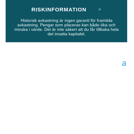
RISKINFORMATION
Historisk avkastning är ingen garanti för framtida
avkastning. Pengar som placeras kan både öka och
minska i värde. Det är inte säkert att du får tillbaka hela
det insatta kapitalet.
Månadsbrev