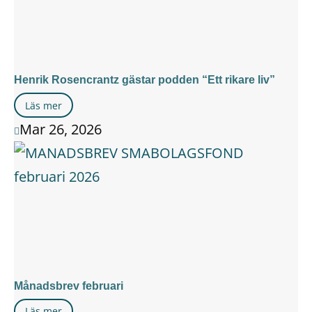
Henrik Rosencrantz gästar podden “Ett rikare liv”
Läs mer
Mar 26, 2026

Månadsbrev februari
Läs mer