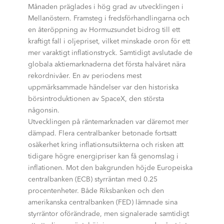
Månaden präglades i hög grad av utvecklingen i
Mellanöstern. Framsteg i fredsförhandlingarna och
en återöppning av Hormuzsundet bidrog till ett
kraftigt fall i oljepriset, vilket minskade oron för ett
mer varaktigt inflationstryck. Samtidigt avslutade de
globala aktiemarknaderna det första halvåret nära
rekordnivåer. En av periodens mest
uppmärksammade händelser var den historiska
börsintroduktionen av SpaceX, den största
någonsin.
Utvecklingen på räntemarknaden var däremot mer
dämpad. Flera centralbanker betonade fortsatt
osäkerhet kring inflationsutsikterna och risken att
tidigare högre energipriser kan få genomslag i
inflationen. Mot den bakgrunden höjde Europeiska
centralbanken (ECB) styrräntan med 0.25
procentenheter. Både Riksbanken och den
amerikanska centralbanken (FED) lämnade sina
styrräntor oförändrade, men signalerade samtidigt