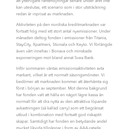
att ytterligare räntehöjningar senare under året inte
kan uteslutas, ett scenario som i stor utsträckning
redan är inprisat av marknaden.
Aktiviteten på den nordiska kreditmarknaden var
fortsatt hög med ett stort antal nyemissioner. Under
månaden deltog fonden i emissioner från Titania,
StayCity, Xpartners, Storsala och Keyto. Vi förlängde
även vårt innehav i Bonava och minskade
exponeringen mot bland annat Svea Bank.
Inför sommaren väntas emissionsaktiviteten avta
markant, vilket är ett normalt säsongsmönster. Vi
bedömer att marknaden kommer att återhämta sig
först i början av september. Mot denna bakgrund
har fonden valt att hålla en något lägre kassa än
normalt för att dra nytta av den attraktiva löpande
avkastningen (så kallad carry) som ett begränsat
utbud i kombination med fortsatt god riskaptit
skapar. Samtidigt har fonden en betydande andel
mycket likvida tillgångar i form av AAA-ratade