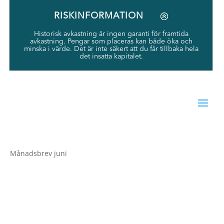
RISKINFORMATION
Historisk avkastning är ingen garanti för framtida
avkastning. Pengar som placeras kan både öka och
minska i värde. Det är inte säkert att du får tillbaka hela
det insatta kapitalet.
Månadsbrev juni