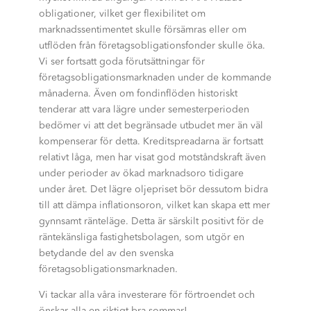
obligationer, vilket ger flexibilitet om
marknadssentimentet skulle försämras eller om
utflöden från företagsobligationsfonder skulle öka.
Vi ser fortsatt goda förutsättningar för
företagsobligationsmarknaden under de kommande
månaderna. Även om fondinflöden historiskt
tenderar att vara lägre under semesterperioden
bedömer vi att det begränsade utbudet mer än väl
kompenserar för detta. Kreditspreadarna är fortsatt
relativt låga, men har visat god motståndskraft även
under perioder av ökad marknadsoro tidigare
under året. Det lägre oljepriset bör dessutom bidra
till att dämpa inflationsoron, vilket kan skapa ett mer
gynnsamt ränteläge. Detta är särskilt positivt för de
räntekänsliga fastighetsbolagen, som utgör en
betydande del av den svenska
företagsobligationsmarknaden.
Vi tackar alla våra investerare för förtroendet och