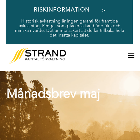
RISKINFORMATION
Historisk avkastning är ingen garanti för framtida
avkastning. Pengar som placeras kan både öka och
minska i värde. Det är inte säkert att du får tillbaka hela
det insatta kapitalet.
Månadsbrev maj