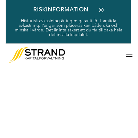
RISKINFORMATION
Historisk avkastning är ingen garanti för framtida
avkastning. Pengar som placeras kan både öka och
minska i värde. Det är inte säkert att du får tillbaka hela
det insatta kapitalet.
Di: Strand tackar nej
till Bud på
Permascand