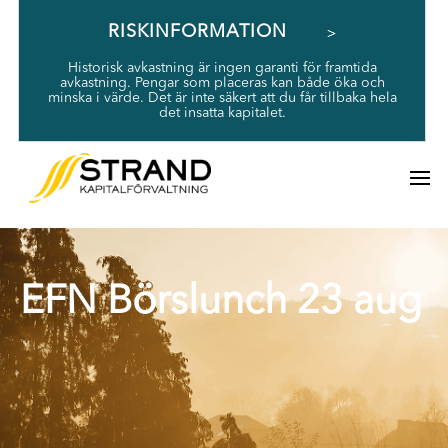
RISKINFORMATION
Historisk avkastning är ingen garanti för framtida
avkastning. Pengar som placeras kan både öka och
minska i värde. Det är inte säkert att du får tillbaka hela
det insatta kapitalet.
EFN Börslunch 23 aug