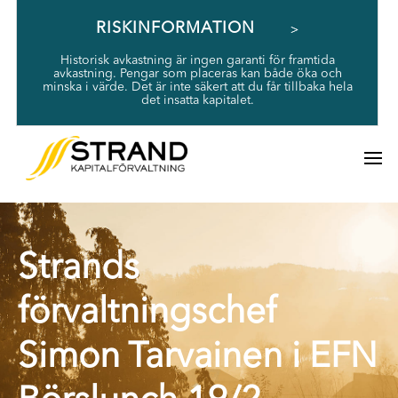
RISKINFORMATION
Historisk avkastning är ingen garanti för framtida
avkastning. Pengar som placeras kan både öka och
minska i värde. Det är inte säkert att du får tillbaka hela
det insatta kapitalet.
Strands
förvaltningschef
Simon Tarvainen i EFN