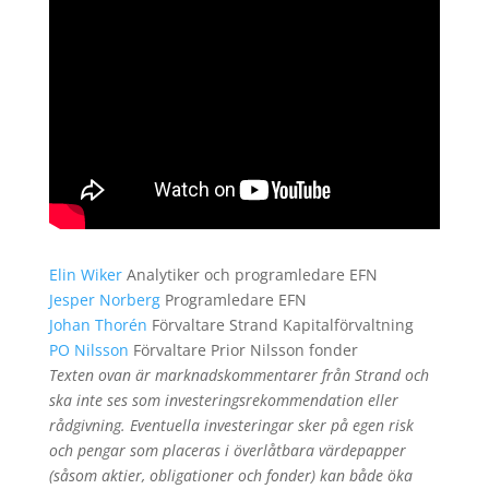
Elin Wiker
Analytiker och programledare EFN
Jesper Norberg
Programledare EFN
Johan Thorén
Förvaltare Strand Kapitalförvaltning
PO Nilsson
Förvaltare Prior Nilsson fonder
Texten ovan är marknadskommentarer från Strand och
ska inte ses som investeringsrekommendation eller
rådgivning. Eventuella investeringar sker på egen risk
och pengar som placeras i överlåtbara värdepapper
(såsom aktier, obligationer och fonder) kan både öka