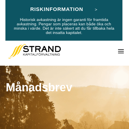
RISKINFORMATION
Historisk avkastning är ingen garanti för framtida
avkastning. Pengar som placeras kan både öka och
minska i värde. Det är inte säkert att du får tillbaka hela
det insatta kapitalet.
Månadsbrev