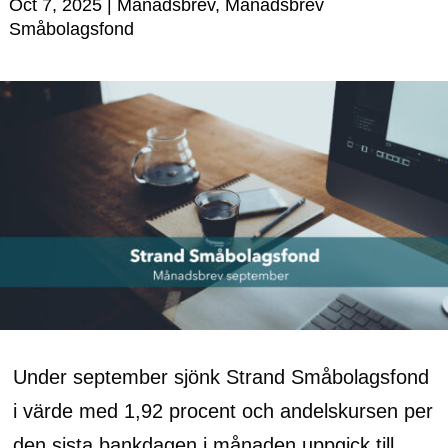
Oct 7, 2025
|
Månadsbrev
,
Månadsbrev
Småbolagsfond
Under september sjönk Strand Småbolagsfond
i värde med 1,92 procent och andelskursen per
den sista bankdagen i månaden uppgick till