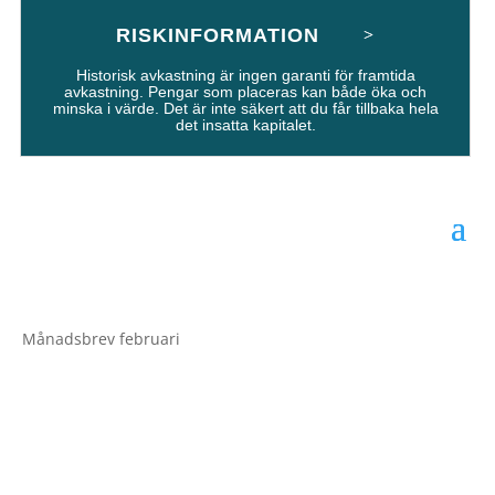
RISKINFORMATION
Historisk avkastning är ingen garanti för framtida
avkastning. Pengar som placeras kan både öka och
minska i värde. Det är inte säkert att du får tillbaka hela
det insatta kapitalet.
Månadsbrev februari