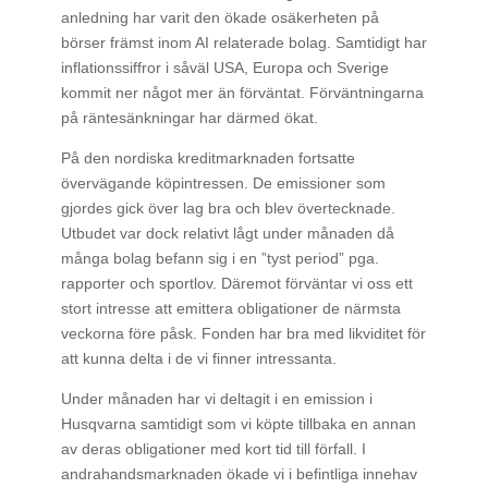
anledning har varit den ökade osäkerheten på
börser främst inom AI relaterade bolag. Samtidigt har
inflationssiffror i såväl USA, Europa och Sverige
kommit ner något mer än förväntat. Förväntningarna
på räntesänkningar har därmed ökat.
På den nordiska kreditmarknaden fortsatte
övervägande köpintressen. De emissioner som
gjordes gick över lag bra och blev övertecknade.
Utbudet var dock relativt lågt under månaden då
många bolag befann sig i en ”tyst period” pga.
rapporter och sportlov. Däremot förväntar vi oss ett
stort intresse att emittera obligationer de närmsta
veckorna före påsk. Fonden har bra med likviditet för
att kunna delta i de vi finner intressanta.
Under månaden har vi deltagit i en emission i
Husqvarna samtidigt som vi köpte tillbaka en annan
av deras obligationer med kort tid till förfall. I
andrahandsmarknaden ökade vi i befintliga innehav