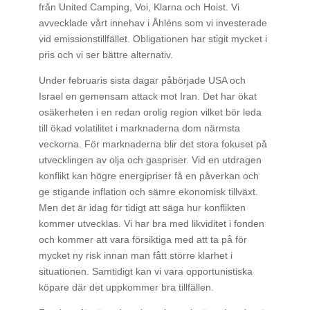
från United Camping, Voi, Klarna och Hoist. Vi
avvecklade vårt innehav i Åhléns som vi investerade
vid emissionstillfället. Obligationen har stigit mycket i
pris och vi ser bättre alternativ.
Under februaris sista dagar påbörjade USA och
Israel en gemensam attack mot Iran. Det har ökat
osäkerheten i en redan orolig region vilket bör leda
till ökad volatilitet i marknaderna dom närmsta
veckorna. För marknaderna blir det stora fokuset på
utvecklingen av olja och gaspriser. Vid en utdragen
konflikt kan högre energipriser få en påverkan och
ge stigande inflation och sämre ekonomisk tillväxt.
Men det är idag för tidigt att säga hur konflikten
kommer utvecklas. Vi har bra med likviditet i fonden
och kommer att vara försiktiga med att ta på för
mycket ny risk innan man fått större klarhet i
situationen. Samtidigt kan vi vara opportunistiska
köpare där det uppkommer bra tillfällen.