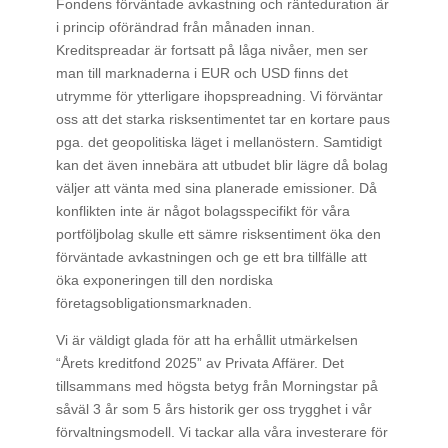
Fondens förväntade avkastning och ränteduration är
i princip oförändrad från månaden innan.
Kreditspreadar är fortsatt på låga nivåer, men ser
man till marknaderna i EUR och USD finns det
utrymme för ytterligare ihopspreadning. Vi förväntar
oss att det starka risksentimentet tar en kortare paus
pga. det geopolitiska läget i mellanöstern. Samtidigt
kan det även innebära att utbudet blir lägre då bolag
väljer att vänta med sina planerade emissioner. Då
konflikten inte är något bolagsspecifikt för våra
portföljbolag skulle ett sämre risksentiment öka den
förväntade avkastningen och ge ett bra tillfälle att
öka exponeringen till den nordiska
företagsobligationsmarknaden.
Vi är väldigt glada för att ha erhållit utmärkelsen
“Årets kreditfond 2025” av Privata Affärer. Det
tillsammans med högsta betyg från Morningstar på
såväl 3 år som 5 års historik ger oss trygghet i vår
förvaltningsmodell. Vi tackar alla våra investerare för