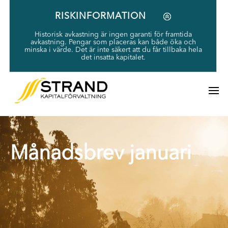
RISKINFORMATION
Historisk avkastning är ingen garanti för framtida
avkastning. Pengar som placeras kan både öka och
minska i värde. Det är inte säkert att du får tillbaka hela
det insatta kapitalet.
Månadsbrev januari