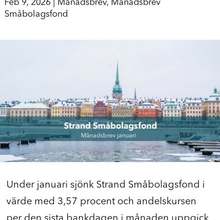
Feb 9, 2026
|
Månadsbrev
,
Månadsbrev
Småbolagsfond
Under januari sjönk Strand Småbolagsfond i
värde med 3,57 procent och andelskursen
per den sista bankdagen i månaden uppgick