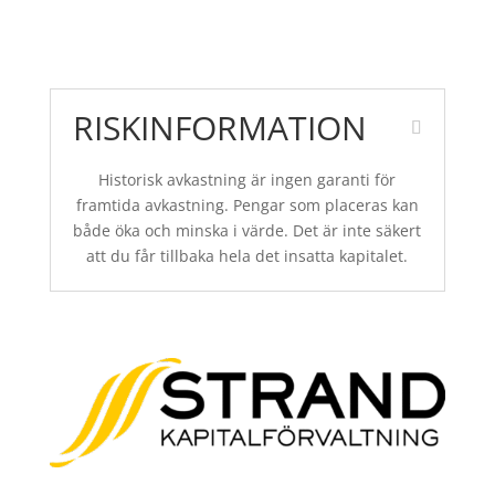
RISKINFORMATION
Historisk avkastning är ingen garanti för
framtida avkastning. Pengar som placeras kan
både öka och minska i värde. Det är inte säkert
att du får tillbaka hela det insatta kapitalet.