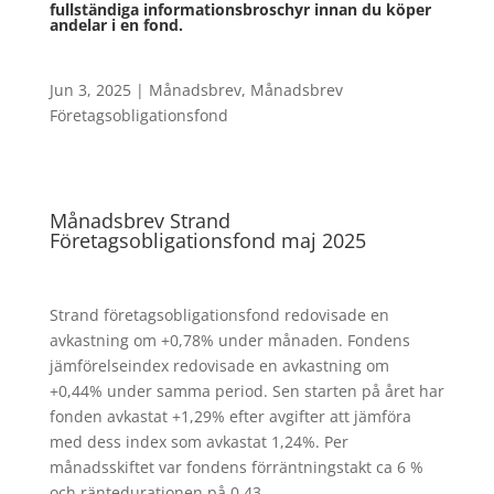
fullständiga informationsbroschyr innan du köper
andelar i en fond.
Jun 3, 2025
|
Månadsbrev
,
Månadsbrev
Företagsobligationsfond
Månadsbrev Strand
Företagsobligationsfond maj 2025
Strand företagsobligationsfond redovisade en
avkastning om +0,78% under månaden. Fondens
jämförelseindex redovisade en avkastning om
+0,44% under samma period. Sen starten på året har
fonden avkastat +1,29% efter avgifter att jämföra
med dess index som avkastat 1,24%. Per
månadsskiftet var fondens förräntningstakt ca 6 %
och räntedurationen på 0,43.