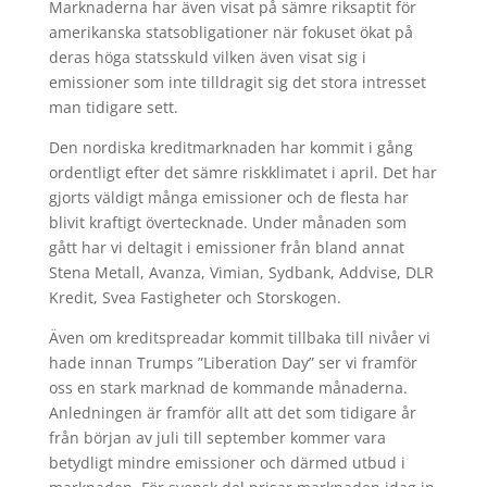
Marknaderna har även visat på sämre riksaptit för
amerikanska statsobligationer när fokuset ökat på
deras höga statsskuld vilken även visat sig i
emissioner som inte tilldragit sig det stora intresset
man tidigare sett.
Den nordiska kreditmarknaden har kommit i gång
ordentligt efter det sämre riskklimatet i april. Det har
gjorts väldigt många emissioner och de flesta har
blivit kraftigt övertecknade. Under månaden som
gått har vi deltagit i emissioner från bland annat
Stena Metall, Avanza, Vimian, Sydbank, Addvise, DLR
Kredit, Svea Fastigheter och Storskogen.
Även om kreditspreadar kommit tillbaka till nivåer vi
hade innan Trumps ”Liberation Day” ser vi framför
oss en stark marknad de kommande månaderna.
Anledningen är framför allt att det som tidigare år
från början av juli till september kommer vara
betydligt mindre emissioner och därmed utbud i