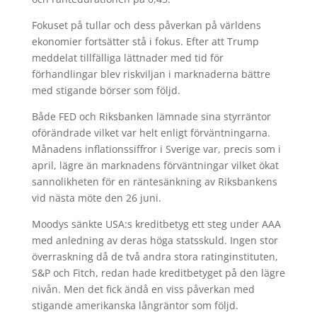
Fokuset på tullar och dess påverkan på världens
ekonomier fortsätter stå i fokus. Efter att Trump
meddelat tillfälliga lättnader med tid för
förhandlingar blev riskviljan i marknaderna bättre
med stigande börser som följd.
Både FED och Riksbanken lämnade sina styrräntor
oförändrade vilket var helt enligt förväntningarna.
Månadens inflationssiffror i Sverige var, precis som i
april, lägre än marknadens förväntningar vilket ökat
sannolikheten för en räntesänkning av Riksbankens
vid nästa möte den 26 juni.
Moodys sänkte USA:s kreditbetyg ett steg under AAA
med anledning av deras höga statsskuld. Ingen stor
överraskning då de två andra stora ratinginstituten,
S&P och Fitch, redan hade kreditbetyget på den lägre
nivån. Men det fick ändå en viss påverkan med
stigande amerikanska långräntor som följd.