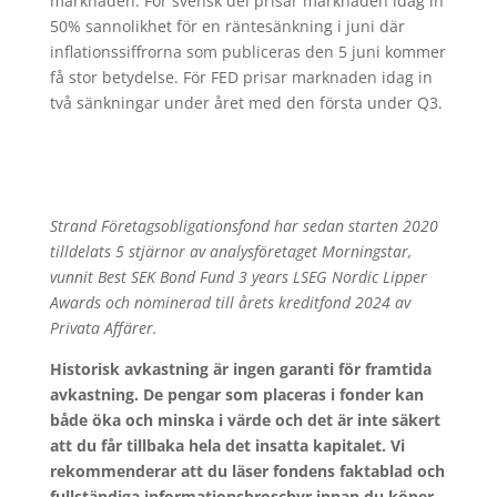
marknaden. För svensk del prisar marknaden idag in
50% sannolikhet för en räntesänkning i juni där
inflationssiffrorna som publiceras den 5 juni kommer
få stor betydelse. För FED prisar marknaden idag in
två sänkningar under året med den första under Q3.
Strand Företagsobligationsfond har sedan starten 2020
tilldelats 5 stjärnor av analysföretaget Morningstar,
vunnit Best SEK Bond Fund 3 years LSEG Nordic Lipper
Awards och nominerad till årets kreditfond 2024 av
Privata Affärer.
Historisk avkastning är ingen garanti för framtida
avkastning. De pengar som placeras i fonder kan
både öka och minska i värde och det är inte säkert
att du får tillbaka hela det insatta kapitalet. Vi
rekommenderar att du läser fondens faktablad och
fullständiga informationsbroschyr innan du köper