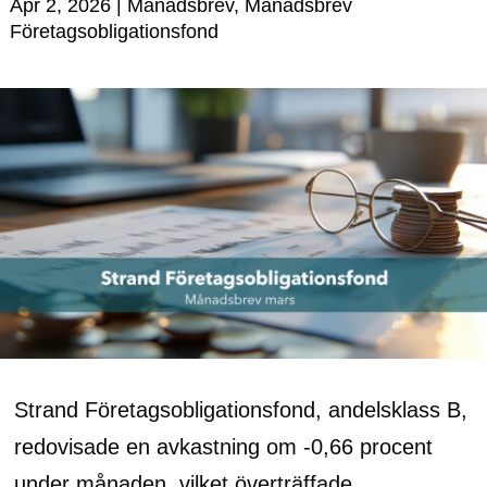
Apr 2, 2026
|
Månadsbrev
,
Månadsbrev
Företagsobligationsfond
Strand Företagsobligationsfond, andelsklass B,
redovisade en avkastning om -0,66 procent
under månaden, vilket överträffade