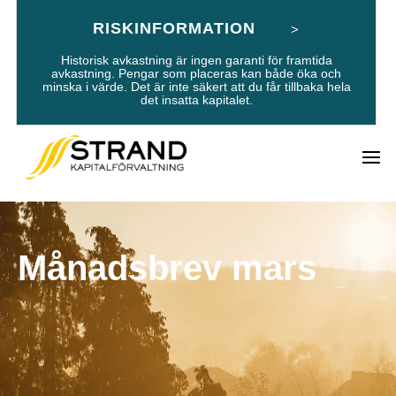
RISKINFORMATION
Historisk avkastning är ingen garanti för framtida
avkastning. Pengar som placeras kan både öka och
minska i värde. Det är inte säkert att du får tillbaka hela
det insatta kapitalet.
Månadsbrev mars