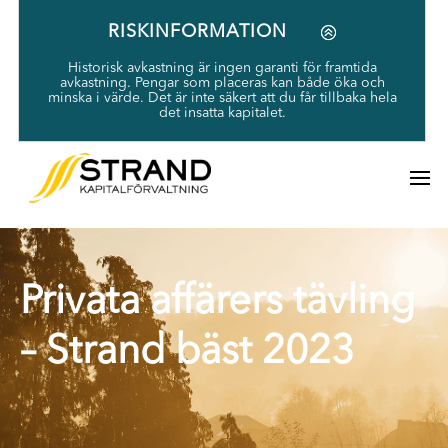
RISKINFORMATION
Historisk avkastning är ingen garanti för framtida
avkastning. Pengar som placeras kan både öka och
minska i värde. Det är inte säkert att du får tillbaka hela
det insatta kapitalet.
Privata affärers tävling
– Strand bäst 2023