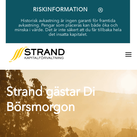
RISKINFORMATION
Historisk avkastning är ingen garanti för framtida
avkastning. Pengar som placeras kan både öka och
minska i värde. Det är inte säkert att du får tillbaka hela
det insatta kapitalet.
Strand gästar Di
Börsmorgon