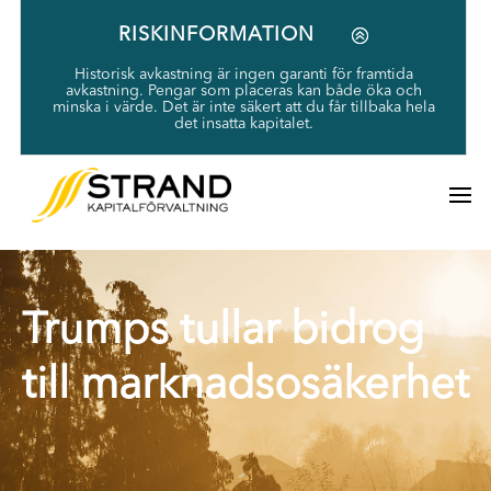
RISKINFORMATION
Historisk avkastning är ingen garanti för framtida
avkastning. Pengar som placeras kan både öka och
minska i värde. Det är inte säkert att du får tillbaka hela
det insatta kapitalet.
Trumps tullar bidrog
till marknadsosäkerhet